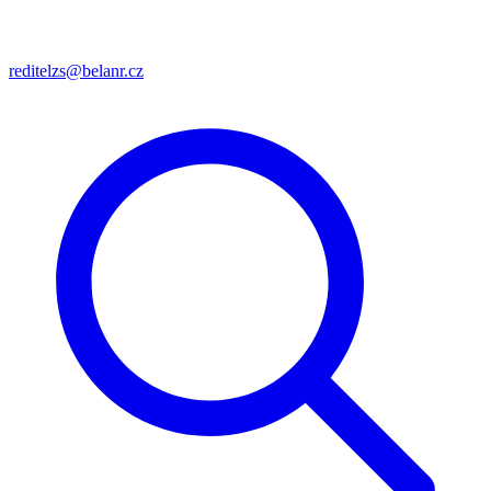
reditelzs@belanr.cz