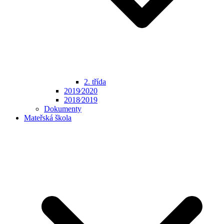
2. třída
2019⁄2020
2018⁄2019
Dokumenty
Mateřská škola