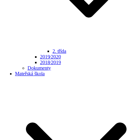
2. třída
2019⁄2020
2018⁄2019
Dokumenty
Mateřská škola