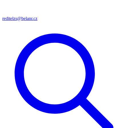
reditelzs@belanr.cz