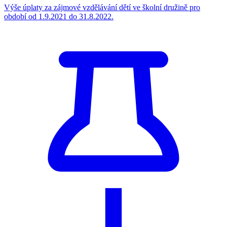
Výše úplaty za zájmové vzdělávání dětí ve školní družině pro
období od 1.9.2021 do 31.8.2022.