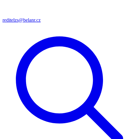
reditelzs@belanr.cz