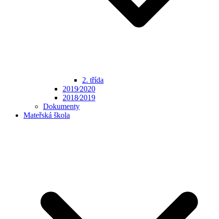
2. třída
2019⁄2020
2018⁄2019
Dokumenty
Mateřská škola