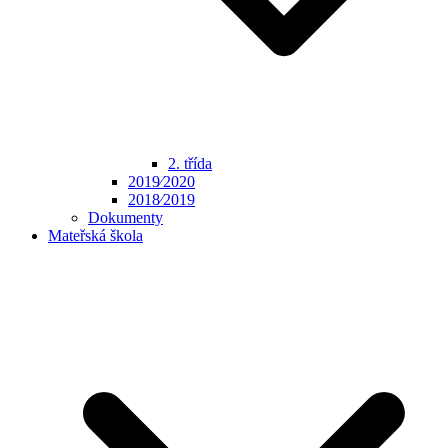
2. třída
2019⁄2020
2018⁄2019
Dokumenty
Mateřská škola