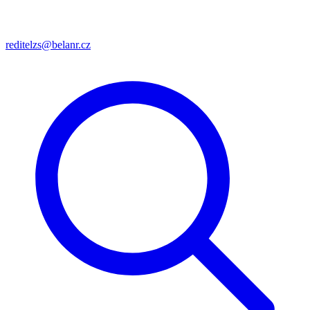
reditelzs@belanr.cz