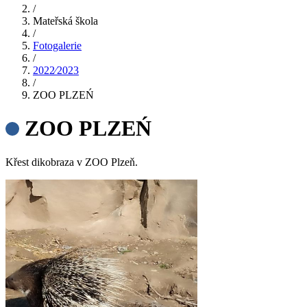
/
Mateřská škola
/
Fotogalerie
/
2022⁄2023
/
ZOO PLZEŃ
ZOO PLZEŃ
Křest dikobraza v ZOO Plzeň.