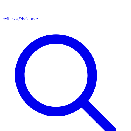
reditelzs@belanr.cz