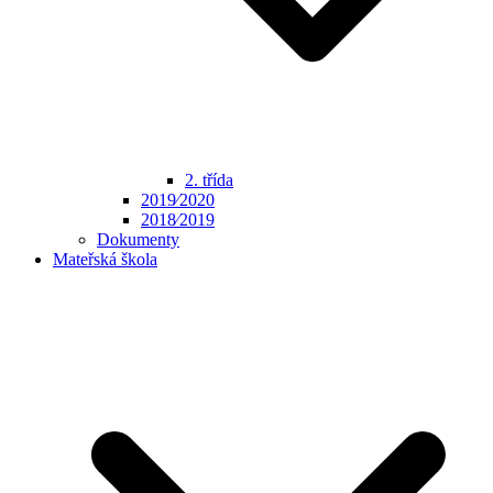
2. třída
2019⁄2020
2018⁄2019
Dokumenty
Mateřská škola