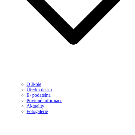
O škole
Úřední deska
E- podatelna
Povinné informace
Aktuality
Fotogalerie