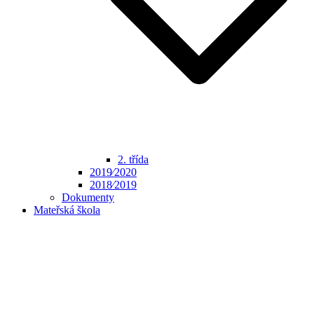
2. třída
2019⁄2020
2018⁄2019
Dokumenty
Mateřská škola