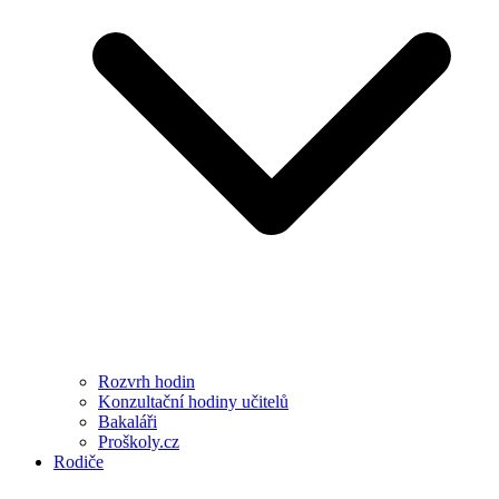
Rozvrh hodin
Konzultační hodiny učitelů
Bakaláři
Proškoly.cz
Rodiče