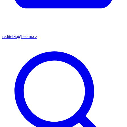
reditelzs@belanr.cz