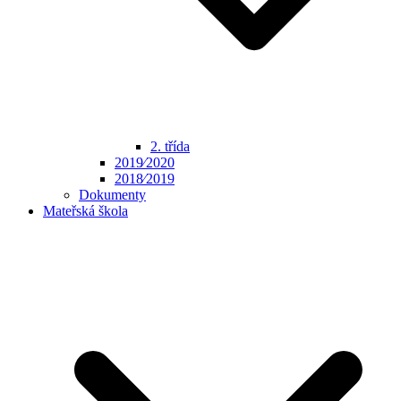
2. třída
2019⁄2020
2018⁄2019
Dokumenty
Mateřská škola