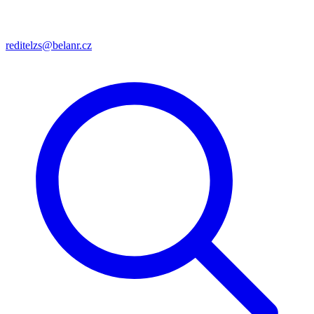
reditelzs@belanr.cz