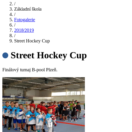
/
Základní škola
/
Fotogalerie
/
2018⁄2019
/
Street Hockey Cup
Street Hockey Cup
Finálový turnaj B-pool Plzeň.