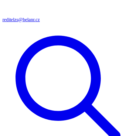
reditelzs@belanr.cz