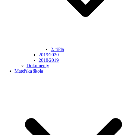
2. třída
2019⁄2020
2018⁄2019
Dokumenty
Mateřská škola