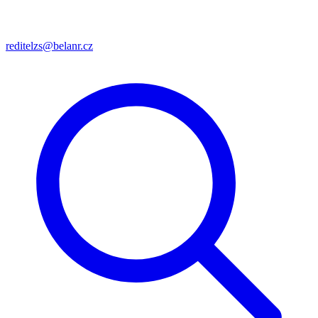
reditelzs@belanr.cz