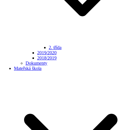
2. třída
2019⁄2020
2018⁄2019
Dokumenty
Mateřská škola