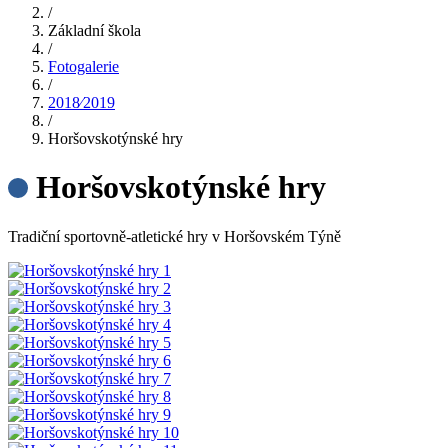
/
Základní škola
/
Fotogalerie
/
2018⁄2019
/
Horšovskotýnské hry
Horšovskotýnské hry
Tradiční sportovně-atletické hry v Horšovském Týně