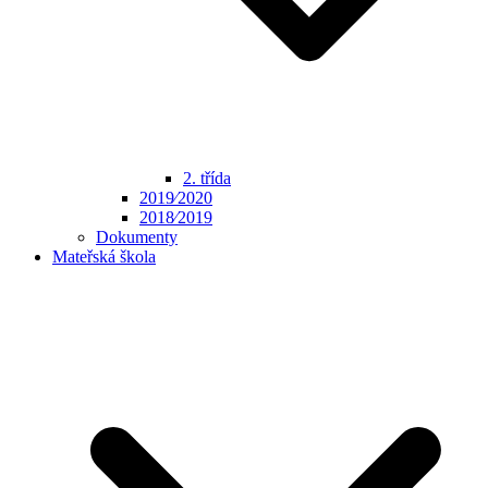
2. třída
2019⁄2020
2018⁄2019
Dokumenty
Mateřská škola