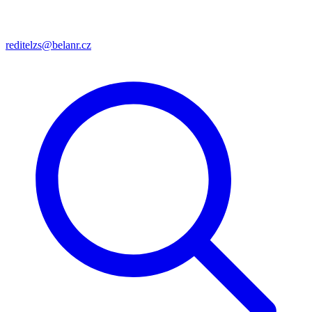
reditelzs@belanr.cz