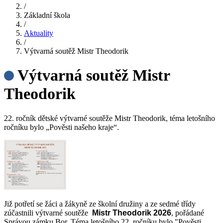
/
Základní škola
/
Aktuality
/
Výtvarná soutěž Mistr Theodorik
Výtvarná soutěž Mistr
Theodorik
22. ročník dětské výtvarné soutěže Mistr Theodorik, téma letošního
ročníku bylo „Pověsti našeho kraje“.
Již potřetí se žáci a žákyně ze školní družiny a ze sedmé třídy
zúčastnili výtvarné soutěže
Mistr Theodorik 2026
, pořádané
Správou zámku Bor. Téma letošního 22. ročníku bylo "Pověsti