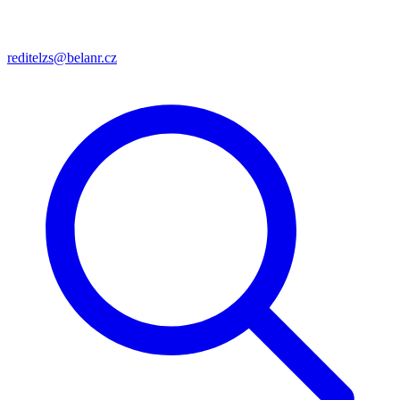
reditelzs@belanr.cz