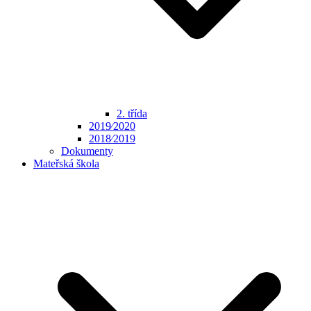
2. třída
2019⁄2020
2018⁄2019
Dokumenty
Mateřská škola