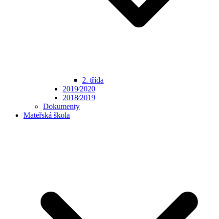
2. třída
2019⁄2020
2018⁄2019
Dokumenty
Mateřská škola