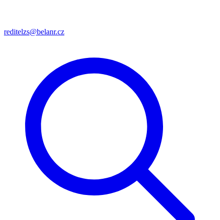
reditelzs@belanr.cz