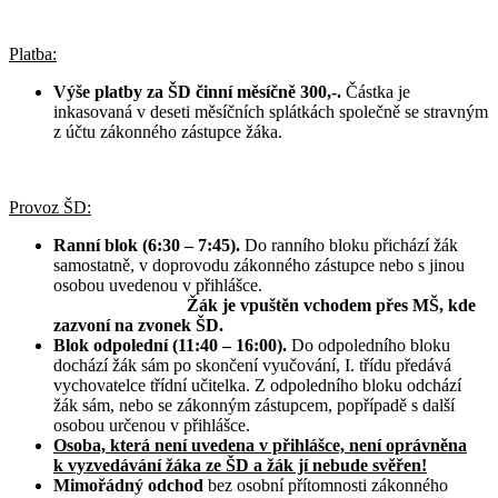
Platba:
Výše platby za ŠD činní měsíčně 300,-.
Částka je
inkasovaná v deseti měsíčních splátkách společně se stravným
z účtu zákonného zástupce žáka.
Provoz ŠD:
Ranní blok (6:30 – 7:45).
Do ranního bloku přichází žák
samostatně, v doprovodu zákonného zástupce nebo s jinou
osobou uvedenou v přihlášce.
Žák je vpuštěn vchodem přes MŠ, kde
zazvoní na zvonek ŠD.
Blok odpolední
(11:40 – 16:00).
Do odpoledního bloku
dochází žák sám po skončení vyučování, I. třídu předává
vychovatelce třídní učitelka. Z odpoledního bloku odchází
žák sám, nebo se zákonným zástupcem, popřípadě s další
osobou určenou v přihlášce.
Osoba, která není uvedena v přihlášce, není oprávněna
k vyzvedávání žáka ze ŠD a žák jí nebude svěřen!
Mimořádný odchod
bez osobní přítomnosti zákonného