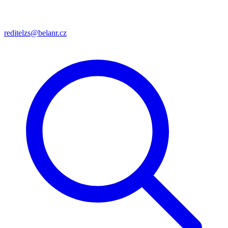
reditelzs@belanr.cz