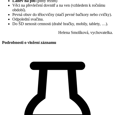
Lahev na pití
(pitný režim)
Věci na převlečení dovnitř a na ven (vzhledem k ročnímu
období).
Pevná obuv do tělocvičny (stačí pevné bačkory nebo cvičky).
Odpolední svačina.
Do ŠD nenosit cennosti (drahé hračky, mobily, tablety, …).
Helena Smolíková, vychovatelka.
Podrobnosti o vložení záznamu