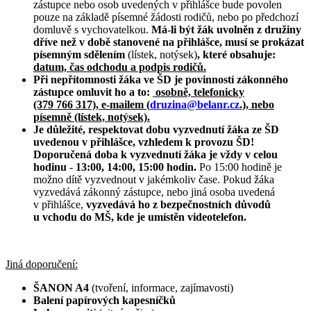
zástupce nebo osob uvedených v přihlášce bude povolen
pouze na základě písemné žádosti rodičů, nebo po předchozí
domluvě s vychovatelkou.
Má-li být žák uvolněn z družiny
dříve než v době stanovené na přihlášce, musí se prokázat
písemným sdělením
(lístek, notýsek)
, které obsahuje:
datum, čas odchodu a podpis rodičů.
Při nepřítomnosti žáka ve ŠD je povinností zákonného
zástupce omluvit
ho
a to:
osobně, telefonicky
(379 766 317),
e-mailem (
druzina
@belanr.cz
.),
nebo
písemně (lístek, notýsek).
Je důležité, respektovat dobu vyzvednutí žáka ze ŠD
uvedenou v přihlášce, vzhledem k provozu ŠD!
Doporučená doba k vyzvednutí žáka je vždy v celou
hodinu
-
13:00, 14:00, 15:00 hodin.
Po 15:00 hodině je
možno dítě vyzvednout v jakémkoliv čase. Pokud žáka
vyzvedává zákonný zástupce, nebo jiná osoba uvedená
v přihlášce,
vyzvedává ho z bezpečnostních důvodů
u vchodu do MŠ, kde je umístěn videotelefon.
Jiná doporučení:
ŠANON A4
(tvoření, informace, zajímavosti)
Balení papírových kapesníčků