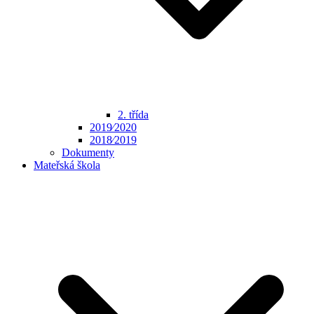
2. třída
2019⁄2020
2018⁄2019
Dokumenty
Mateřská škola