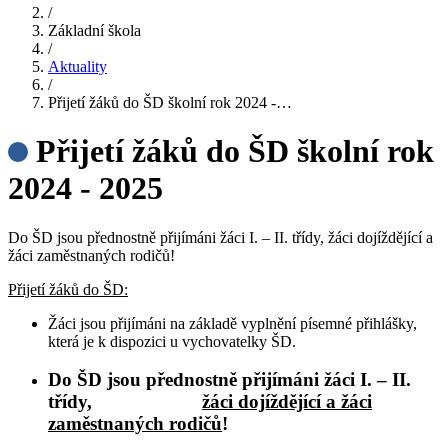
/
Základní škola
/
Aktuality
/
Přijetí žáků do ŠD školní rok 2024 -…
Přijetí žáků do ŠD školní rok
2024 - 2025
Do ŠD jsou přednostně přijímáni žáci I. – II. třídy, žáci dojíždějící a
žáci zaměstnaných rodičů!
Přijetí žáků do ŠD:
Žáci jsou přijímáni na základě vyplnění písemné přihlášky,
která je k dispozici u vychovatelky ŠD.
Do ŠD jsou přednostně přijímáni žáci I. – II.
třídy,
žáci dojíždějící a žáci
zaměstnaných ro
dičů
!