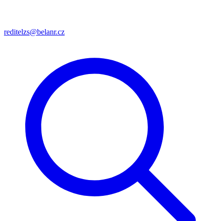
reditelzs@belanr.cz