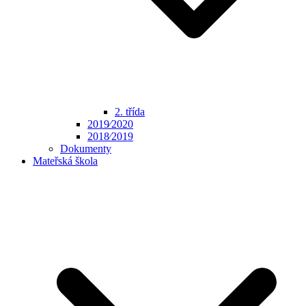
2. třída
2019⁄2020
2018⁄2019
Dokumenty
Mateřská škola