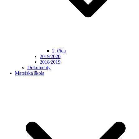
2. třída
2019⁄2020
2018⁄2019
Dokumenty
Mateřská škola