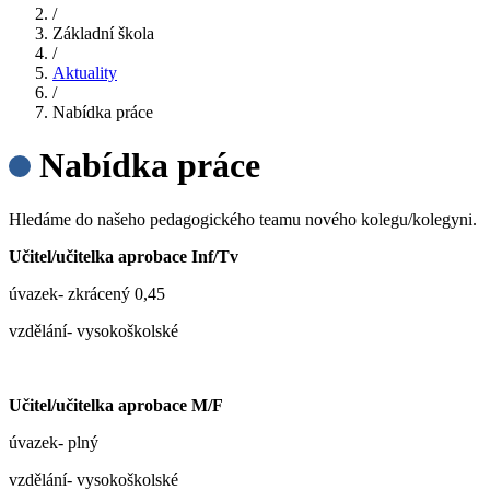
/
Základní škola
/
Aktuality
/
Nabídka práce
Nabídka práce
Hledáme do našeho pedagogického teamu nového kolegu/kolegyni.
Učitel/učitelka aprobace Inf/Tv
úvazek- zkrácený 0,45
vzdělání- vysokoškolské
Učitel/učitelka aprobace M/F
úvazek- plný
vzdělání- vysokoškolské