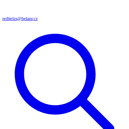
reditelzs@belanr.cz