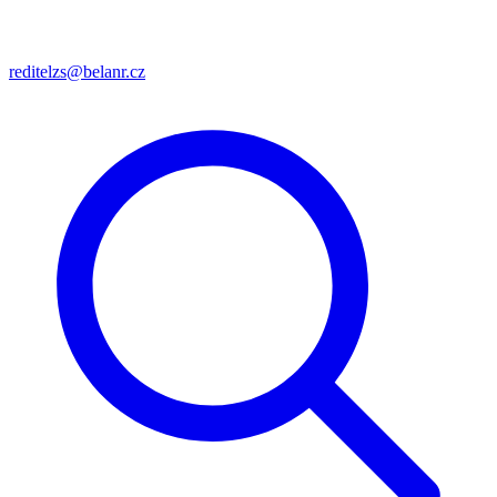
reditelzs@belanr.cz