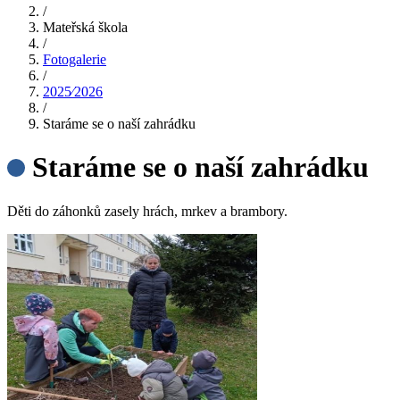
/
Mateřská škola
/
Fotogalerie
/
2025⁄2026
/
Staráme se o naší zahrádku
Staráme se o naší zahrádku
Děti do záhonků zasely hrách, mrkev a brambory.