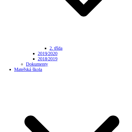
2. třída
2019⁄2020
2018⁄2019
Dokumenty
Mateřská škola