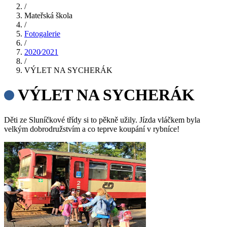
/
Mateřská škola
/
Fotogalerie
/
2020⁄2021
/
VÝLET NA SYCHERÁK
VÝLET NA SYCHERÁK
Děti ze Sluníčkové třídy si to pěkně užily. Jízda vláčkem byla
velkým dobrodružstvím a co teprve koupání v rybníce!