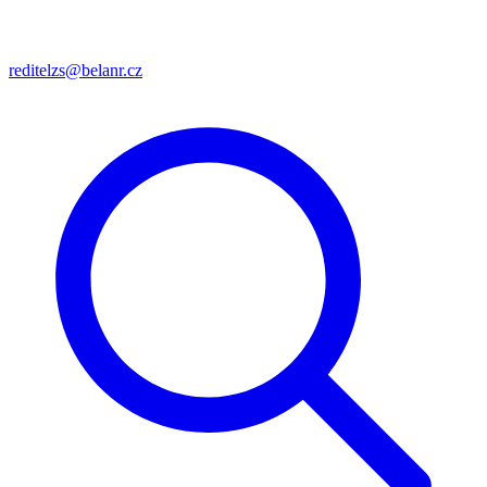
reditelzs@belanr.cz