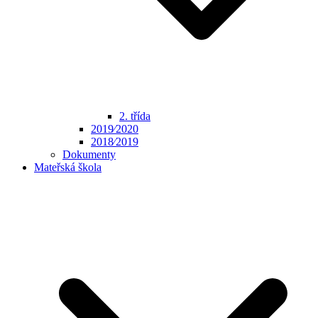
2. třída
2019⁄2020
2018⁄2019
Dokumenty
Mateřská škola