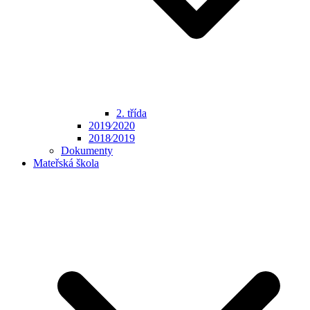
2. třída
2019⁄2020
2018⁄2019
Dokumenty
Mateřská škola