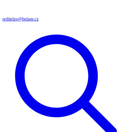
reditelzs@belanr.cz