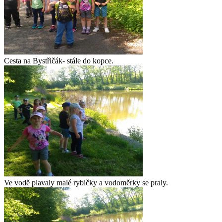
Cesta na Bystřičák- stále do kopce.
Ve vodě plavaly malé rybičky a vodoměrky se praly.