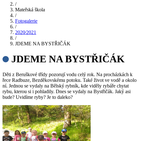
/
Mateřská škola
/
Fotogalerie
/
2020⁄2021
/
JDEME NA BYSTŘIČÁK
JDEME NA BYSTŘIČÁK
Děti z Beruškové třídy pozorují vodu celý rok. Na procházkách k
řece Radbuze, Bezděkovskému potoku. Také život ve vodě a okolo
ní. Jednou se vydaly na Bělský rybník, kde viděly rybáře chytat
rybu, kterou si i pohladily. Dnes se vydaly na Bystřičák. Jaký asi
bude? Uvidíme ryby? Je to daleko?