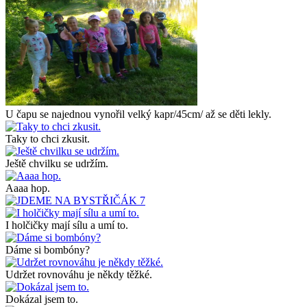
U čapu se najednou vynořil velký kapr/45cm/ až se děti lekly.
Taky to chci zkusit.
Ještě chvilku se udržím.
Aaaa hop.
I holčičky mají sílu a umí to.
Dáme si bombóny?
Udržet rovnováhu je někdy těžké.
Dokázal jsem to.