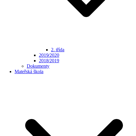
2. třída
2019⁄2020
2018⁄2019
Dokumenty
Mateřská škola