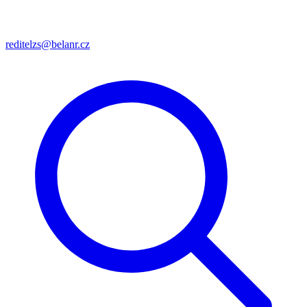
reditelzs@belanr.cz