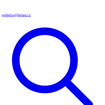
reditelzs@belanr.cz