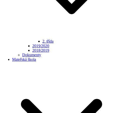
2. třída
2019⁄2020
2018⁄2019
Dokumenty
Mateřská škola