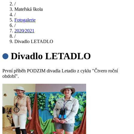
/
Mateřská škola
/
Fotogalerie
/
2020⁄2021
/
Divadlo LETADLO
Divadlo LETADLO
První příběh PODZIM divadla Letadlo z cyklu "Čtvero roční
období".