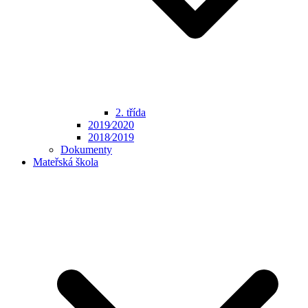
2. třída
2019⁄2020
2018⁄2019
Dokumenty
Mateřská škola