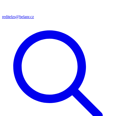
reditelzs@belanr.cz