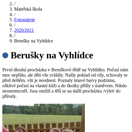
/
Mateřská škola
/
Fotogalerie
/
2020⁄2021
/
Berušky na Vyhlídce
Berušky na Vyhlídce
První dlouhá procházka v Beruškové třídě na Vyhlídku. Počasí nám
moc nepřálo, ale děti vše zvládly. Našly poklad od víly, schovaly se
před deštěm, vítr je neodnesl. Poznaly tmavé barvy podzimu,
ošklivé počasí na vlastní kůži a do školky přišly s úsměvem. Nikdo
neonemocněl. Jsou otužilí a těší se na další procházku /výlet/ do
přírody.