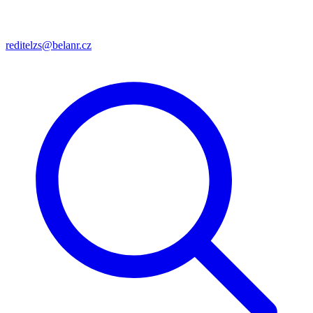
reditelzs@belanr.cz