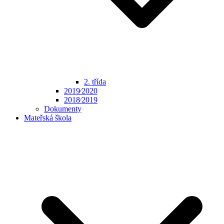
2. třída
2019⁄2020
2018⁄2019
Dokumenty
Mateřská škola