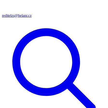
reditelzs@belanr.cz