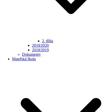
2. třída
2019⁄2020
2018⁄2019
Dokumenty
Mateřská škola