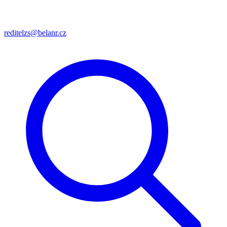
reditelzs@belanr.cz