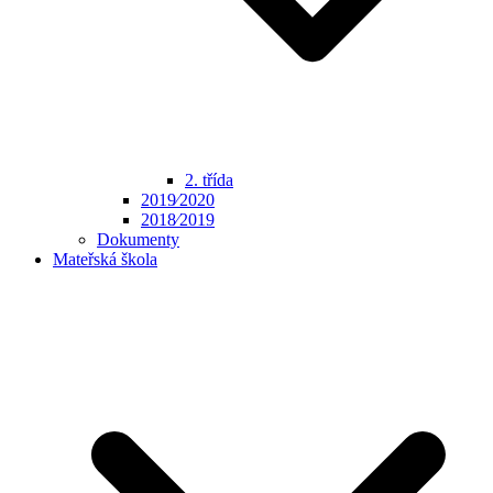
2. třída
2019⁄2020
2018⁄2019
Dokumenty
Mateřská škola