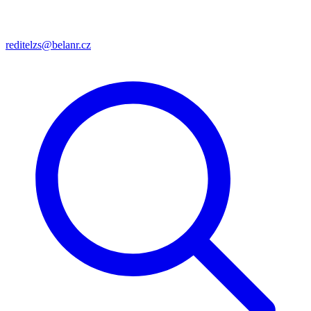
reditelzs@belanr.cz