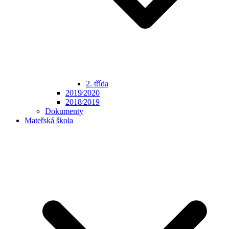
2. třída
2019⁄2020
2018⁄2019
Dokumenty
Mateřská škola