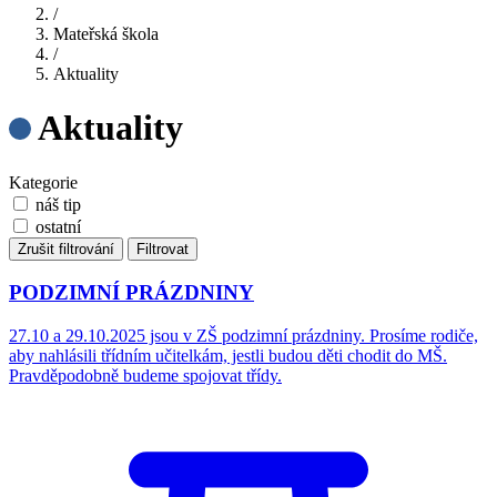
/
Mateřská škola
/
Aktuality
Aktuality
Kategorie
náš tip
ostatní
Zrušit filtrování
Filtrovat
PODZIMNÍ PRÁZDNINY
27.10 a 29.10.2025 jsou v ZŠ podzimní prázdniny. Prosíme rodiče,
aby nahlásili třídním učitelkám, jestli budou děti chodit do MŠ.
Pravděpodobně budeme spojovat třídy.