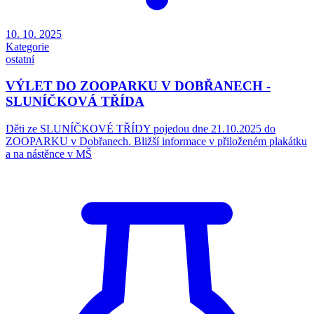
10. 10. 2025
Kategorie
ostatní
VÝLET DO ZOOPARKU V DOBŘANECH -
SLUNÍČKOVÁ TŘÍDA
Děti ze SLUNÍČKOVÉ TŘÍDY pojedou dne 21.10.2025 do
ZOOPARKU v Dobřanech. Bližší informace v přiloženém plakátku
a na nástěnce v MŠ