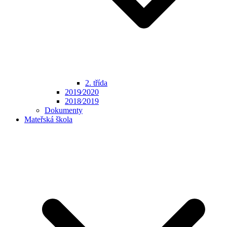
2. třída
2019⁄2020
2018⁄2019
Dokumenty
Mateřská škola