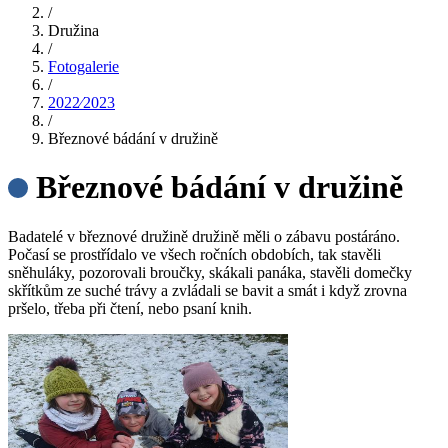
/
Družina
/
Fotogalerie
/
2022⁄2023
/
Březnové bádání v družině
Březnové bádání v družině
Badatelé v březnové družině družině měli o zábavu postáráno.
Počasí se prostřídalo ve všech ročních obdobích, tak stavěli
sněhuláky, pozorovali broučky, skákali panáka, stavěli domečky
skřítkům ze suché trávy a zvládali se bavit a smát i když zrovna
pršelo, třeba při čtení, nebo psaní knih.