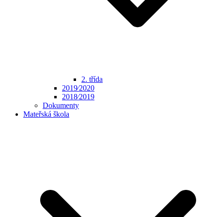
2. třída
2019⁄2020
2018⁄2019
Dokumenty
Mateřská škola