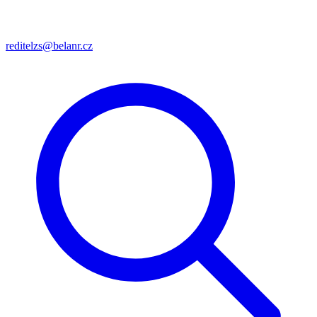
reditelzs@belanr.cz