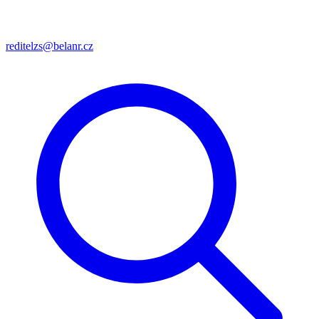
reditelzs@belanr.cz