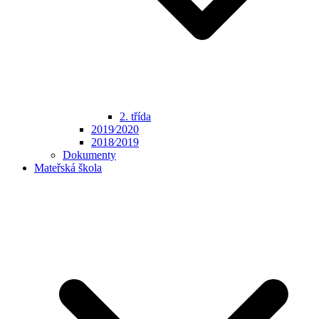
2. třída
2019⁄2020
2018⁄2019
Dokumenty
Mateřská škola