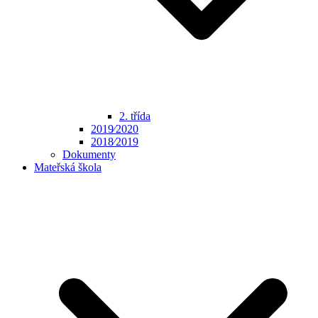
2. třída
2019⁄2020
2018⁄2019
Dokumenty
Mateřská škola