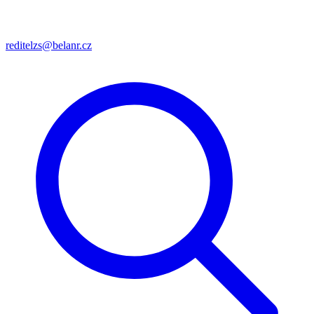
reditelzs@belanr.cz