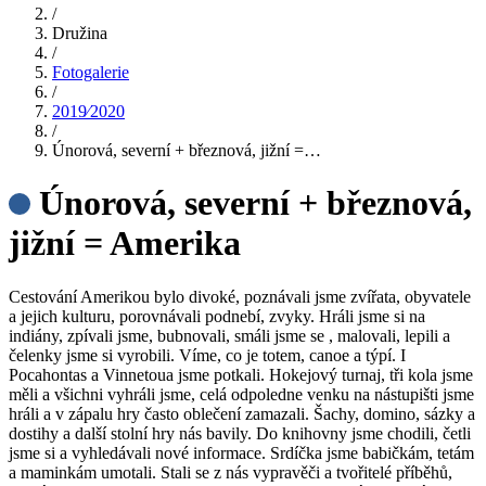
/
Družina
/
Fotogalerie
/
2019⁄2020
/
Únorová, severní + březnová, jižní =…
Únorová, severní + březnová,
jižní = Amerika
Cestování Amerikou bylo divoké, poznávali jsme zvířata, obyvatele
a jejich kulturu, porovnávali podnebí, zvyky. Hráli jsme si na
indiány, zpívali jsme, bubnovali, smáli jsme se , malovali, lepili a
čelenky jsme si vyrobili. Víme, co je totem, canoe a týpí. I
Pocahontas a Vinnetoua jsme potkali. Hokejový turnaj, tři kola jsme
měli a všichni vyhráli jsme, celá odpoledne venku na nástupišti jsme
hráli a v zápalu hry často oblečení zamazali. Šachy, domino, sázky a
dostihy a další stolní hry nás bavily. Do knihovny jsme chodili, četli
jsme si a vyhledávali nové informace. Srdíčka jsme babičkám, tetám
a maminkám umotali. Stali se z nás vypravěči a tvořitelé příběhů,