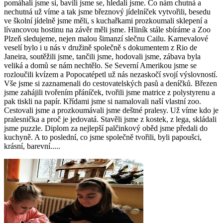
pomáhali jsme si, bavili jsme se, hledali jsme. Co nám chutná a
nechutná už víme a tak jsme březnový jídelníček vytvořili, besedu
ve školní jídelně jsme měli, s kuchařkami prozkoumali sklepení a
lívancovou hostinu na závěr měli jsme. Hliník stále sbíráme a Zoo
Plzeň sledujeme, nejen malou šimanzí slečnu Cailu. Karnevalové
veselí bylo i u nás v družině společně s dokumentem z Rio de
Janeira, soutěžili jsme, tančili jsme, hodovali jsme, zábava byla
veliká a domů se nám nechtělo. Se Severní Amerikou jsme se
rozloučili kvízem a Popocatépetl už nás nezaskočí svojí výslovností.
Vše jsme si zaznamenali do cestovatelských pasů a deníčků. Březen
jsme zahájili tvořením přáníček, tvořili jsme matrice z polystyrenu a
pak tiskli na papír. Křídami jsme si namalovali naší vlastní zoo.
Cestovali jsme a prozkoumávali jsme deštné pralesy. Už víme kdo je
pralesnička a proč je jedovatá. Stavěli jsme z kostek, z lega, skládali
jsme puzzle. Diplom za nejlepší palčinkový oběd jsme předali do
kuchyně. A to poslední, co jsme společně tvořili, byli papoušci,
krásní, barevní.....