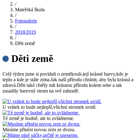
/
Mateřská škola
/
Fotogalerie
/
2018⁄2019
/
Děti země
Děti země
Celý týden jsme si povídali o zeměkouli-její krásné barvy,kde je
teplo a kde je stále zima.Jak naší přírodu chránit, aby byla krásná a
zdravá.Děti také chtěly mít krásnou přírodu kolem sebe a tak
zasadily barevný strom na své zahradě.
U vrátek to bude nejlepší,všichni stromek uvidí.
Té země je hodně, ale to zvládneme.
Musíme přinést novou zem ze dvora.