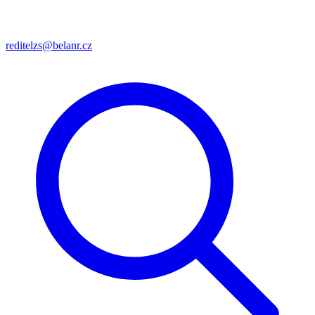
reditelzs@belanr.cz