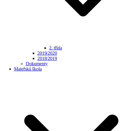
2. třída
2019⁄2020
2018⁄2019
Dokumenty
Mateřská škola