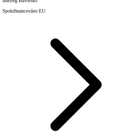
Interreg Bavorsko
Spolufinancováno EU