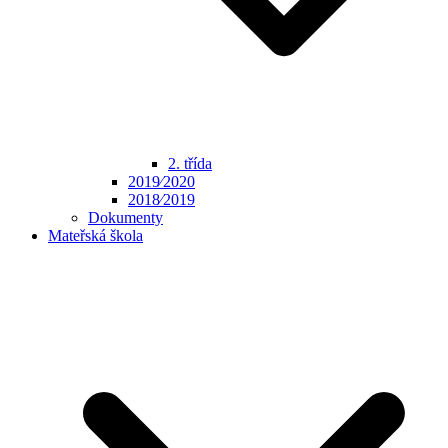
2. třída
2019⁄2020
2018⁄2019
Dokumenty
Mateřská škola