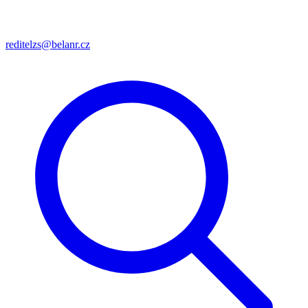
reditelzs@belanr.cz