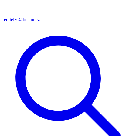
reditelzs@belanr.cz