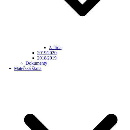
2. třída
2019⁄2020
2018⁄2019
Dokumenty
Mateřská škola